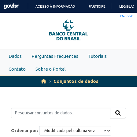
Skip to main content
ACESSO À INFORMAÇÃO
PARTICIPE
LEGISLAÇ
IR
ENGLISH
PARA
O
CONTEÚDO
Dados
Perguntas Frequentes
Tutoriais
Contato
Sobre o Portal
Conjuntos de dados
Ordenar por