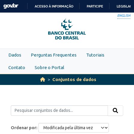
Skip to main content
ACESSO À INFORMAÇÃO
PARTICIPE
LEGISLAÇ
IR
ENGLISH
PARA
O
CONTEÚDO
Dados
Perguntas Frequentes
Tutoriais
Contato
Sobre o Portal
Conjuntos de dados
Ordenar por