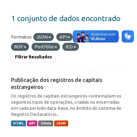
1 conjunto de dados encontrado
Formatos:
JSON
API
HTML
Etiquetas:
ROF
Portfólio
IED
Filtrar Resultados
Publicação dos registros de capitais
estrangeiros
Os registros de capitais estrangeiros contemplam os
seguintes tipos de operações, criadas ou encerradas
em cada período data-base, no âmbito do sistema de
Registro Declaratório...
HTML
API
OData
JSON