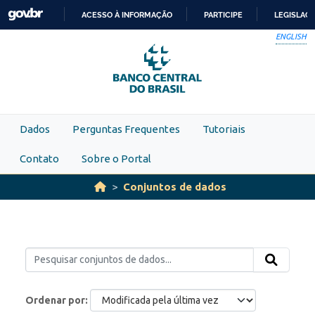
Skip to main content
ACESSO À INFORMAÇÃO
PARTICIPE
LEGISLAÇ
IR
ENGLISH
PARA
O
CONTEÚDO
Dados
Perguntas Frequentes
Tutoriais
Contato
Sobre o Portal
Conjuntos de dados
Ordenar por