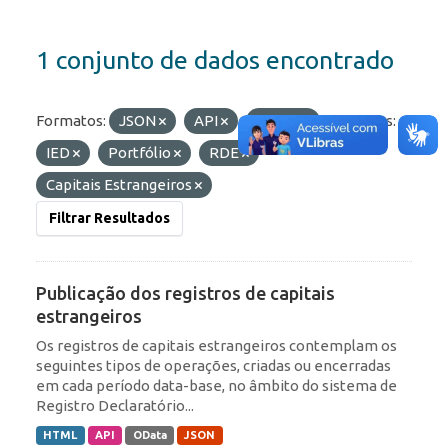
1 conjunto de dados encontrado
Formatos:
JSON
API
OData
Etiquetas:
IED
Portfólio
RDE
Capitais Estrangeiros
Filtrar Resultados
Publicação dos registros de capitais
estrangeiros
Os registros de capitais estrangeiros contemplam os
seguintes tipos de operações, criadas ou encerradas
em cada período data-base, no âmbito do sistema de
Registro Declaratório...
HTML
API
OData
JSON