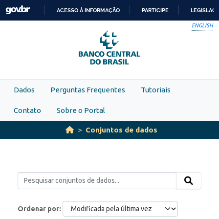
Skip to main content
ACESSO À INFORMAÇÃO
PARTICIPE
LEGISLAÇ
IR
ENGLISH
PARA
O
CONTEÚDO
Dados
Perguntas Frequentes
Tutoriais
Contato
Sobre o Portal
Conjuntos de dados
Ordenar por