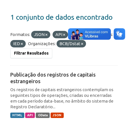
1 conjunto de dados encontrado
Formatos:
JSON
API
OData
Etiquetas:
IED
Organizações:
BCB/Dstat
Filtrar Resultados
Publicação dos registros de capitais
estrangeiros
Os registros de capitais estrangeiros contemplam os
seguintes tipos de operações, criadas ou encerradas
em cada período data-base, no âmbito do sistema de
Registro Declaratório...
HTML
API
OData
JSON