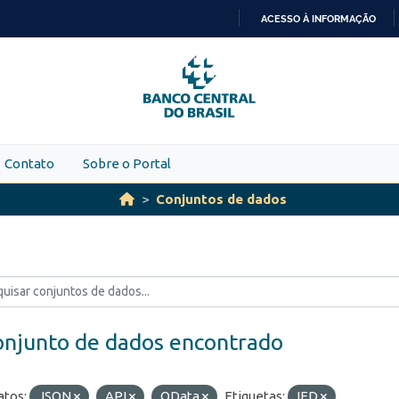
ACESSO À INFORMAÇÃO
IR
PARA
O
CONTEÚDO
Contato
Sobre o Portal
Conjuntos de dados
onjunto de dados encontrado
tos:
JSON
API
OData
Etiquetas:
IED