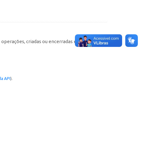
e operações, criadas ou encerradas em cada
a API
).