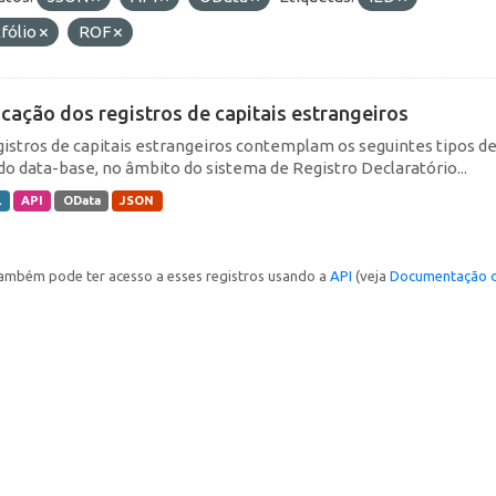
fólio
ROF
icação dos registros de capitais estrangeiros
gistros de capitais estrangeiros contemplam os seguintes tipos d
do data-base, no âmbito do sistema de Registro Declaratório...
L
API
OData
JSON
ambém pode ter acesso a esses registros usando a
API
(veja
Documentação d