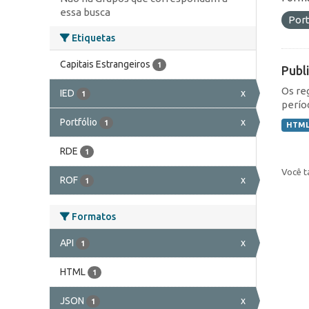
essa busca
Port
Etiquetas
Capitais Estrangeiros
1
Publ
Os re
IED
x
1
perío
Portfólio
x
1
HTM
RDE
1
Você t
ROF
x
1
Formatos
API
x
1
HTML
1
JSON
x
1