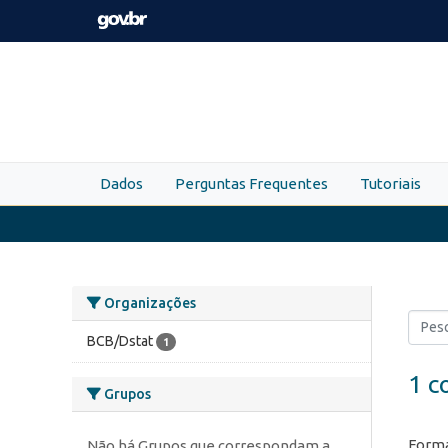
Skip to main content
Dados
Perguntas Frequentes
Tutoriais
Organizações
BCB/Dstat
1
1 c
Grupos
Forma
Não há Grupos que correspondam a