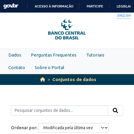
Skip to main content
ACESSO À INFORMAÇÃO
PARTICIPE
LEGISLAÇ
IR
ENGLISH
PARA
O
CONTEÚDO
Dados
Perguntas Frequentes
Tutoriais
Contato
Sobre o Portal
Conjuntos de dados
Ordenar por