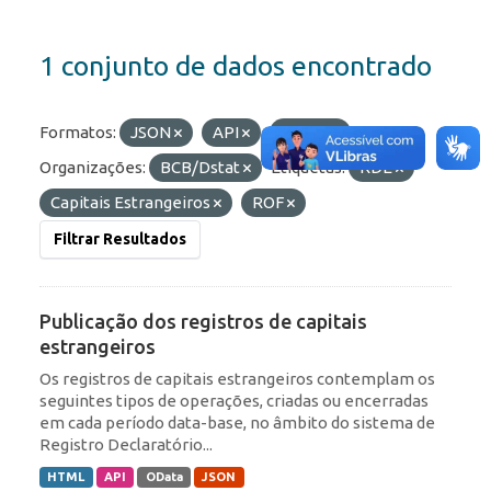
1 conjunto de dados encontrado
Formatos:
JSON
API
OData
Organizações:
BCB/Dstat
Etiquetas:
RDE
Capitais Estrangeiros
ROF
Filtrar Resultados
Publicação dos registros de capitais
estrangeiros
Os registros de capitais estrangeiros contemplam os
seguintes tipos de operações, criadas ou encerradas
em cada período data-base, no âmbito do sistema de
Registro Declaratório...
HTML
API
OData
JSON