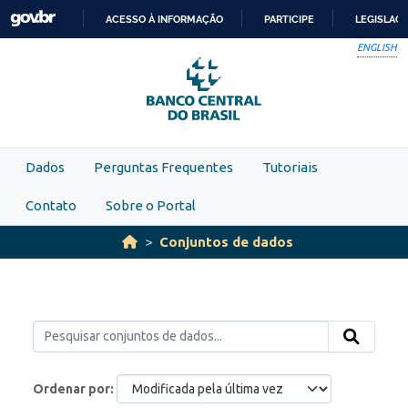
Skip to main content
ACESSO À INFORMAÇÃO
PARTICIPE
LEGISLAÇ
IR
ENGLISH
PARA
O
CONTEÚDO
Dados
Perguntas Frequentes
Tutoriais
Contato
Sobre o Portal
Conjuntos de dados
Ordenar por