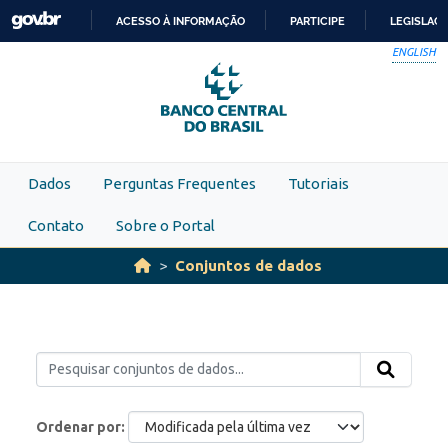
Skip to main content
ACESSO À INFORMAÇÃO
PARTICIPE
LEGISLAÇ
IR
ENGLISH
PARA
O
CONTEÚDO
Dados
Perguntas Frequentes
Tutoriais
Contato
Sobre o Portal
Conjuntos de dados
Ordenar por