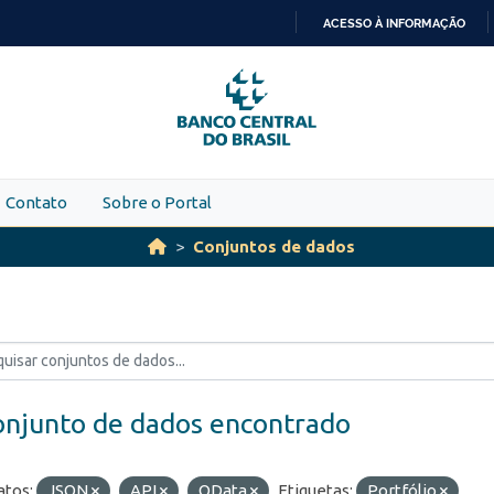
ACESSO À INFORMAÇÃO
IR
PARA
O
CONTEÚDO
Contato
Sobre o Portal
Conjuntos de dados
onjunto de dados encontrado
tos:
JSON
API
OData
Etiquetas:
Portfólio