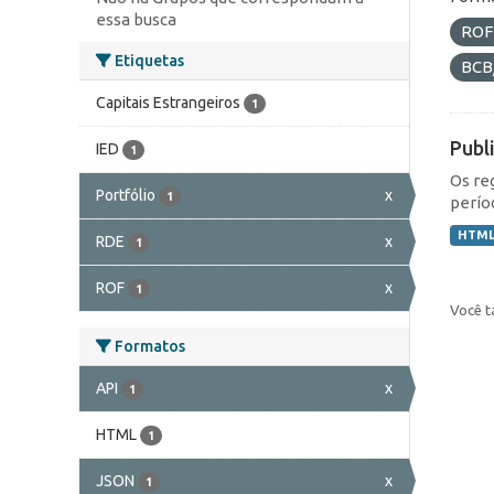
essa busca
RO
Etiquetas
BCB
Capitais Estrangeiros
1
Publ
IED
1
Os re
Portfólio
x
1
perío
HTM
RDE
x
1
ROF
x
1
Você t
Formatos
API
x
1
HTML
1
JSON
x
1