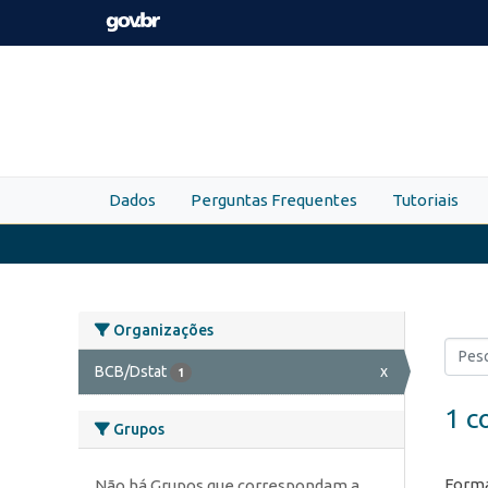
Skip to main content
Dados
Perguntas Frequentes
Tutoriais
Organizações
BCB/Dstat
x
1
1 c
Grupos
Forma
Não há Grupos que correspondam a