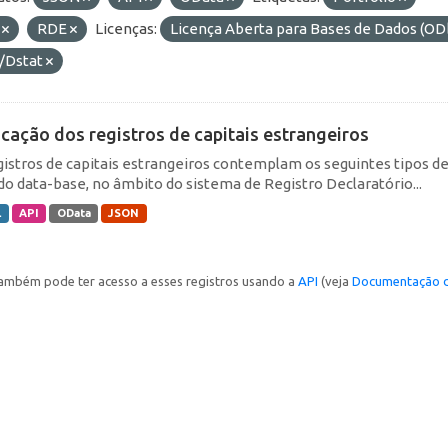
F
RDE
Licenças:
Licença Aberta para Bases de Dados (
/Dstat
icação dos registros de capitais estrangeiros
gistros de capitais estrangeiros contemplam os seguintes tipos d
do data-base, no âmbito do sistema de Registro Declaratório...
L
API
OData
JSON
ambém pode ter acesso a esses registros usando a
API
(veja
Documentação d