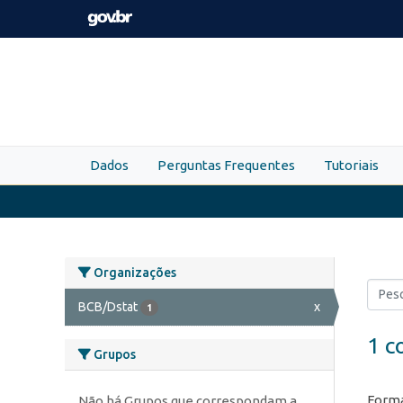
Skip to main content
Dados
Perguntas Frequentes
Tutoriais
Organizações
BCB/Dstat
x
1
1 c
Grupos
Forma
Não há Grupos que correspondam a