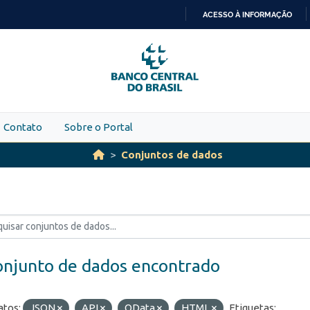
ACESSO À INFORMAÇÃO
IR
PARA
O
CONTEÚDO
Contato
Sobre o Portal
Conjuntos de dados
onjunto de dados encontrado
tos:
JSON
API
OData
HTML
Etiquetas: