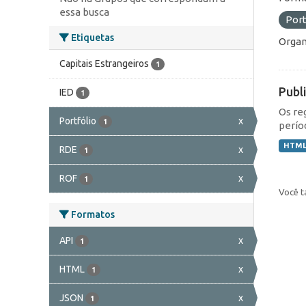
essa busca
Port
Etiquetas
Organ
Capitais Estrangeiros
1
Publ
IED
1
Os re
Portfólio
x
1
perío
HTM
RDE
x
1
ROF
x
1
Você t
Formatos
API
x
1
HTML
x
1
JSON
x
1