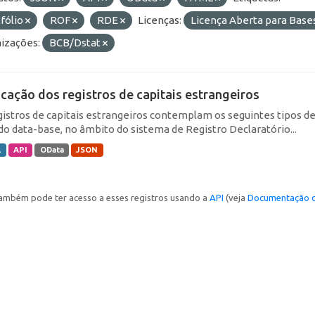
fólio
ROF
RDE
Licenças:
Licença Aberta para Bas
izações:
BCB/Dstat
icação dos registros de capitais estrangeiros
gistros de capitais estrangeiros contemplam os seguintes tipos d
do data-base, no âmbito do sistema de Registro Declaratório...
L
API
OData
JSON
ambém pode ter acesso a esses registros usando a
API
(veja
Documentação d