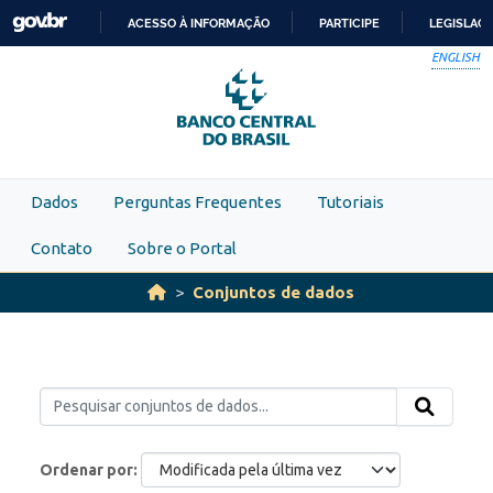
Skip to main content
ACESSO À INFORMAÇÃO
PARTICIPE
LEGISLAÇ
IR
ENGLISH
PARA
O
CONTEÚDO
Dados
Perguntas Frequentes
Tutoriais
Contato
Sobre o Portal
Conjuntos de dados
Ordenar por