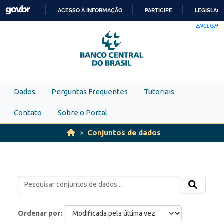
Skip to main content
ACESSO À INFORMAÇÃO
PARTICIPE
LEGISLAÇ
IR
ENGLISH
PARA
O
CONTEÚDO
Dados
Perguntas Frequentes
Tutoriais
Contato
Sobre o Portal
Conjuntos de dados
Ordenar por