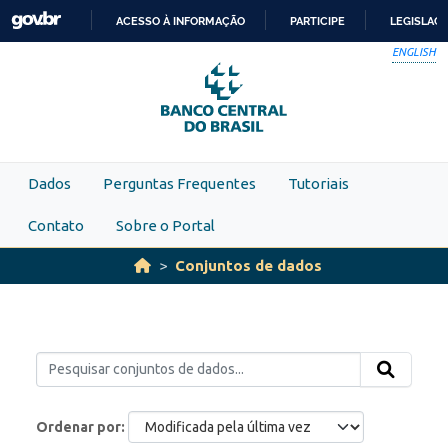
Skip to main content
ACESSO À INFORMAÇÃO
PARTICIPE
LEGISLAÇ
IR
ENGLISH
PARA
O
CONTEÚDO
Dados
Perguntas Frequentes
Tutoriais
Contato
Sobre o Portal
Conjuntos de dados
Ordenar por