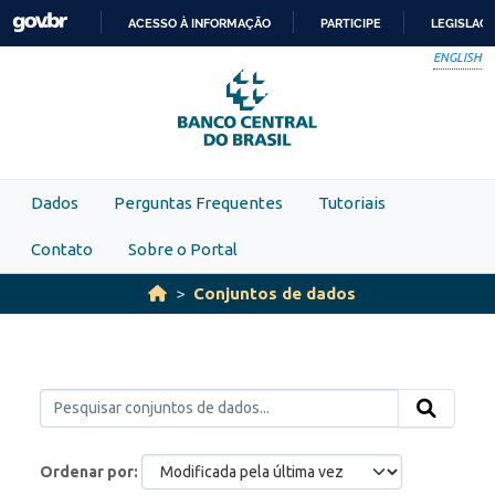
Skip to main content
ACESSO À INFORMAÇÃO
PARTICIPE
LEGISLAÇ
IR
ENGLISH
PARA
O
CONTEÚDO
Dados
Perguntas Frequentes
Tutoriais
Contato
Sobre o Portal
Conjuntos de dados
Ordenar por