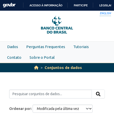
Skip to main content
ACESSO À INFORMAÇÃO
PARTICIPE
LEGISLAÇ
IR
ENGLISH
PARA
O
CONTEÚDO
Dados
Perguntas Frequentes
Tutoriais
Contato
Sobre o Portal
Conjuntos de dados
Ordenar por