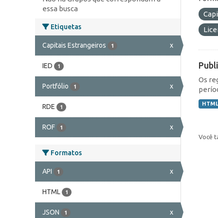
essa busca
Capi
Etiquetas
Lic
Capitais Estrangeiros
x
1
Publ
IED
1
Os re
Portfólio
x
1
perío
HTM
RDE
1
ROF
x
1
Você t
Formatos
API
x
1
HTML
1
JSON
x
1