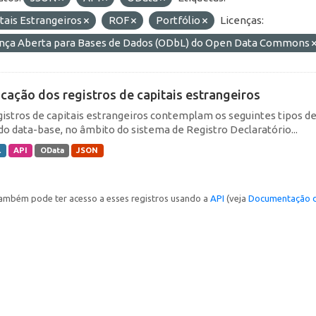
tais Estrangeiros
ROF
Portfólio
Licenças:
ença Aberta para Bases de Dados (ODbL) do Open Data Commons
icação dos registros de capitais estrangeiros
gistros de capitais estrangeiros contemplam os seguintes tipos d
do data-base, no âmbito do sistema de Registro Declaratório...
L
API
OData
JSON
ambém pode ter acesso a esses registros usando a
API
(veja
Documentação d