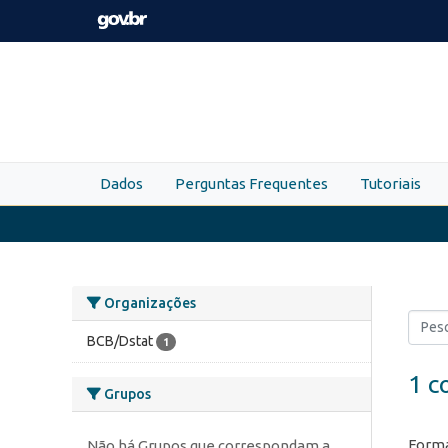
Skip to main content
Dados
Perguntas Frequentes
Tutoriais
Organizações
BCB/Dstat
1
1 c
Grupos
Forma
Não há Grupos que correspondam a