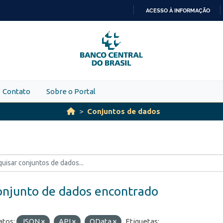
ACESSO À INFORMAÇÃO
IR
PARA
O
CONTEÚDO
Contato
Sobre o Portal
Conjuntos de dados
onjunto de dados encontrado
tos:
JSON
API
OData
Etiquetas: