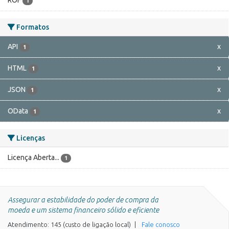
ROF
1
Formatos
API
x
1
HTML
x
1
JSON
x
1
OData
x
1
Licenças
Licença Aberta...
1
Assegurar a estabilidade do poder de compra da
moeda e um sistema financeiro sólido e eficiente
Atendimento: 145 (custo de ligação local)
Fale conosco