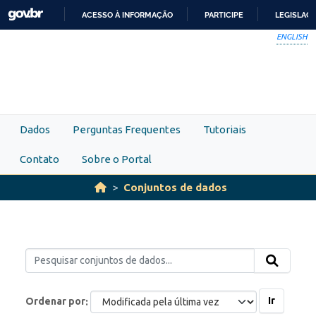
Skip to main content
ACESSO À INFORMAÇÃO
PARTICIPE
LEGISLAÇ
IR
ENGLISH
PARA
O
CONTEÚDO
Dados
Perguntas Frequentes
Tutoriais
Contato
Sobre o Portal
Conjuntos de dados
Ir
Ordenar por