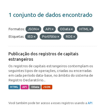
1 conjunto de dados encontrado
Formatos:
JSON
API
OData
HTML
Etiquetas:
IED
Portfólio
RDE
Publicação dos registros de capitais
estrangeiros
Os registros de capitais estrangeiros contemplam os
seguintes tipos de operações, criadas ou encerradas
em cada período data-base, no âmbito do sistema de
Registro Declaratório...
HTML
API
OData
JSON
Você também pode ter acesso a esses registros usando a
API