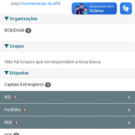
(veja
Documentação da API
).
Organizações
BCB/Dstat
1
Grupos
Não há Grupos que correspondam a essa busca
Etiquetas
Capitais Estrangeiros
1
IED
x
1
Portfólio
x
1
RDE
x
1