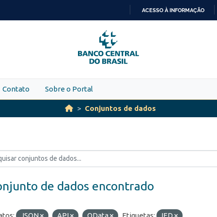
ACESSO À INFORMAÇÃO
IR
PARA
O
CONTEÚDO
Contato
Sobre o Portal
Conjuntos de dados
onjunto de dados encontrado
tos:
JSON
API
OData
Etiquetas:
IED