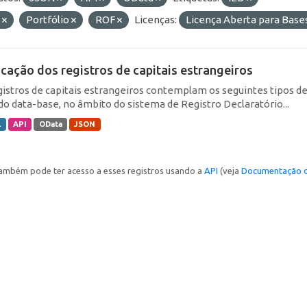
E
Portfólio
ROF
Licenças:
Licença Aberta para Bas
icação dos registros de capitais estrangeiros
gistros de capitais estrangeiros contemplam os seguintes tipos d
do data-base, no âmbito do sistema de Registro Declaratório...
L
API
OData
JSON
ambém pode ter acesso a esses registros usando a
API
(veja
Documentação d