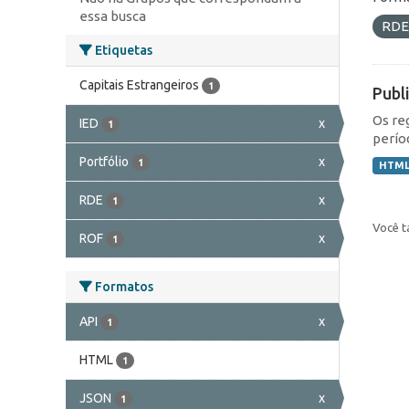
essa busca
RD
Etiquetas
Capitais Estrangeiros
1
Publ
Os re
IED
x
1
perío
Portfólio
x
1
HTM
RDE
x
1
Você t
ROF
x
1
Formatos
API
x
1
HTML
1
JSON
x
1