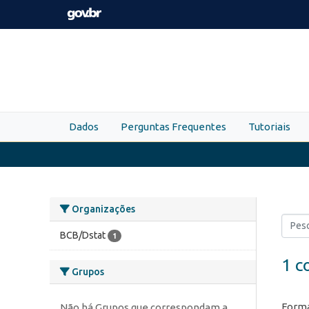
Skip to main content
Dados
Perguntas Frequentes
Tutoriais
Organizações
BCB/Dstat
1
1 c
Grupos
Forma
Não há Grupos que correspondam a