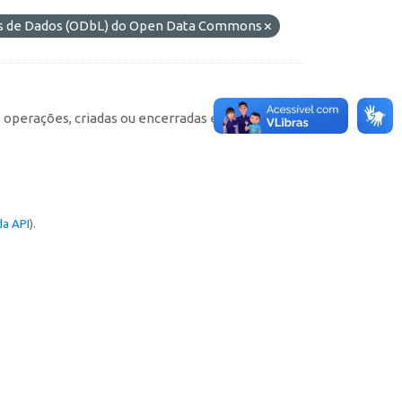
es de Dados (ODbL) do Open Data Commons
e operações, criadas ou encerradas em cada
a API
).