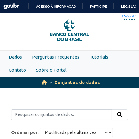
Skip to main content
ACESSO À INFORMAÇÃO
PARTICIPE
LEGISLAÇ
IR
ENGLISH
PARA
O
CONTEÚDO
Dados
Perguntas Frequentes
Tutoriais
Contato
Sobre o Portal
Conjuntos de dados
Ordenar por