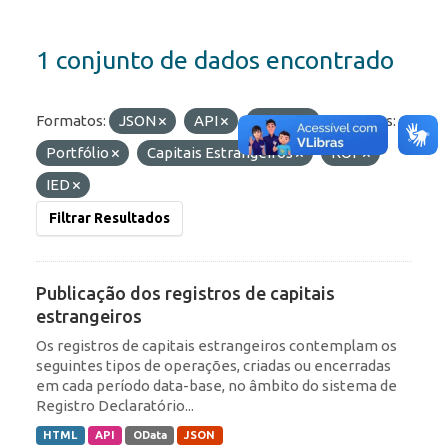
1 conjunto de dados encontrado
Formatos:
JSON
API
OData
Etiquetas:
Portfólio
Capitais Estrangeiros
ROF
IED
Filtrar Resultados
Publicação dos registros de capitais
estrangeiros
Os registros de capitais estrangeiros contemplam os
seguintes tipos de operações, criadas ou encerradas
em cada período data-base, no âmbito do sistema de
Registro Declaratório...
HTML
API
OData
JSON