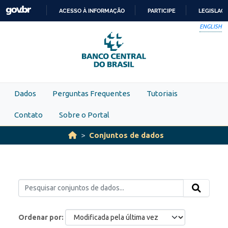
Skip to main content
ACESSO À INFORMAÇÃO
PARTICIPE
LEGISLAÇ
IR
ENGLISH
PARA
O
CONTEÚDO
Dados
Perguntas Frequentes
Tutoriais
Contato
Sobre o Portal
Conjuntos de dados
Ordenar por