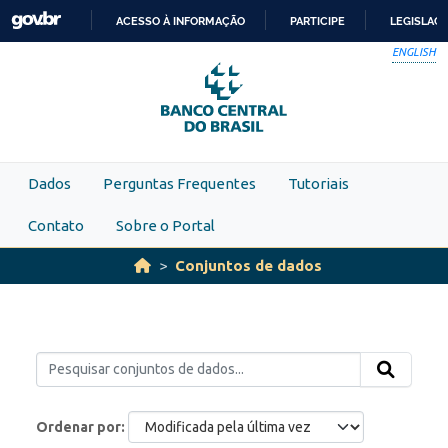
Skip to main content
ACESSO À INFORMAÇÃO
PARTICIPE
LEGISLAÇ
IR
ENGLISH
PARA
O
CONTEÚDO
Dados
Perguntas Frequentes
Tutoriais
Contato
Sobre o Portal
Conjuntos de dados
Ordenar por