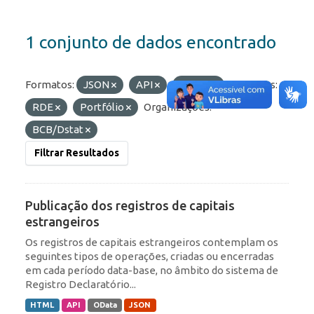
1 conjunto de dados encontrado
Formatos:
JSON
API
OData
Etiquetas:
RDE
Portfólio
Organizações:
BCB/Dstat
Filtrar Resultados
Publicação dos registros de capitais
estrangeiros
Os registros de capitais estrangeiros contemplam os
seguintes tipos de operações, criadas ou encerradas
em cada período data-base, no âmbito do sistema de
Registro Declaratório...
HTML
API
OData
JSON