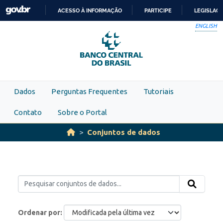
Skip to main content
ACESSO À INFORMAÇÃO
PARTICIPE
LEGISLAÇ
IR
ENGLISH
PARA
O
CONTEÚDO
Dados
Perguntas Frequentes
Tutoriais
Contato
Sobre o Portal
Conjuntos de dados
Ordenar por