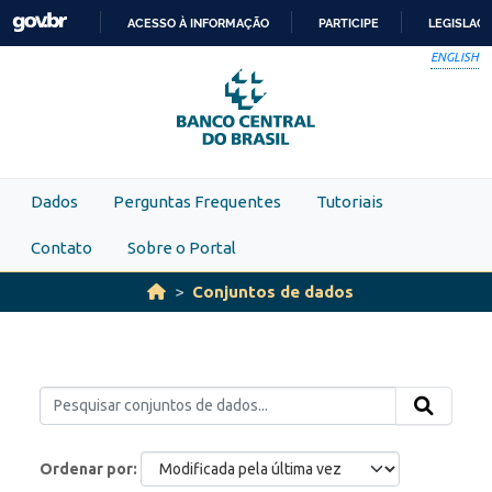
Skip to main content
ACESSO À INFORMAÇÃO
PARTICIPE
LEGISLAÇ
IR
ENGLISH
PARA
O
CONTEÚDO
Dados
Perguntas Frequentes
Tutoriais
Contato
Sobre o Portal
Conjuntos de dados
Ordenar por