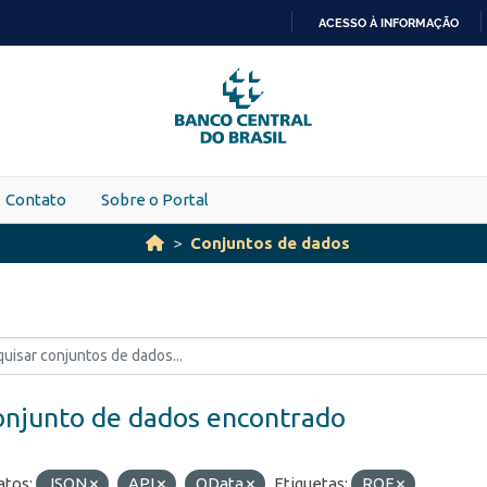
ACESSO À INFORMAÇÃO
IR
PARA
O
CONTEÚDO
Contato
Sobre o Portal
Conjuntos de dados
onjunto de dados encontrado
tos:
JSON
API
OData
Etiquetas:
ROF