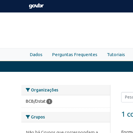
Skip to main content
Dados
Perguntas Frequentes
Tutoriais
Organizações
BCB/Dstat
1
1 c
Grupos
Forma
Não há Grupos que correspondam a