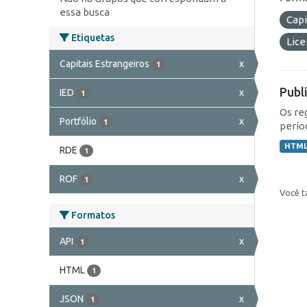
essa busca
Capi
Etiquetas
Lic
Capitais Estrangeiros
x
1
Publ
IED
x
1
Os re
Portfólio
x
1
perío
HTM
RDE
1
ROF
x
1
Você t
Formatos
API
x
1
HTML
1
JSON
x
1