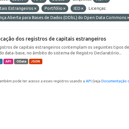
tais Estrangeiros
Portfólio
IED
Licenças:
ença Aberta para Bases de Dados (ODbL) do Open Data Commons
icação dos registros de capitais estrangeiros
gistros de capitais estrangeiros contemplam os seguintes tipos d
do data-base, no âmbito do sistema de Registro Declaratório...
L
API
OData
JSON
ambém pode ter acesso a esses registros usando a
API
(veja
Documentação d