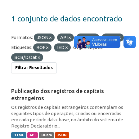
1 conjunto de dados encontrado
Formatos:
JSON
API
OData
HTML
Etiquetas:
ROF
IED
Organizações:
BCB/Dstat
Filtrar Resultados
Publicação dos registros de capitais
estrangeiros
Os registros de capitais estrangeiros contemplam os
seguintes tipos de operações, criadas ou encerradas
em cada período data-base, no âmbito do sistema de
Registro Declaratório...
HTML
API
OData
JSON