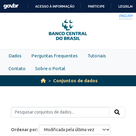
Skip to main content
ACESSO À INFORMAÇÃO
PARTICIPE
LEGISLAÇ
IR
ENGLISH
PARA
O
CONTEÚDO
Dados
Perguntas Frequentes
Tutoriais
Contato
Sobre o Portal
Conjuntos de dados
Ordenar por