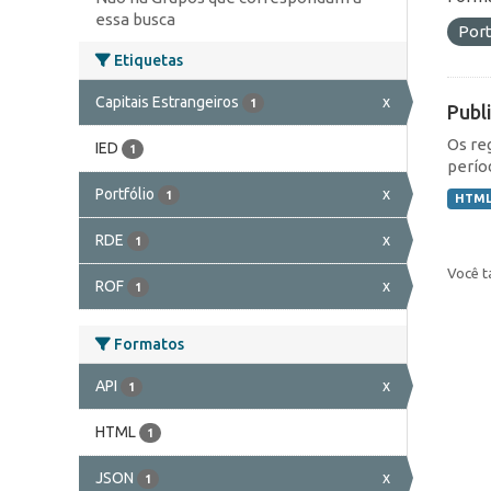
essa busca
Port
Etiquetas
Capitais Estrangeiros
x
1
Publ
Os re
IED
1
perío
Portfólio
x
1
HTM
RDE
x
1
Você t
ROF
x
1
Formatos
API
x
1
HTML
1
JSON
x
1