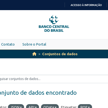
ACESSO À INFORMAÇÃO
IR
PARA
O
CONTEÚDO
Contato
Sobre o Portal
Conjuntos de dados
onjunto de dados encontrado
tos:
JSON
API
OData
Etiquetas:
ROF