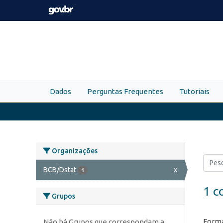
Skip to main content
Dados
Perguntas Frequentes
Tutoriais
Organizações
BCB/Dstat
x
1
1 c
Grupos
Forma
Não há Grupos que correspondam a