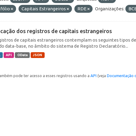
fólio
Capitais Estrangeiros
RDE
Organizações:
BC
icação dos registros de capitais estrangeiros
gistros de capitais estrangeiros contemplam os seguintes tipos d
do data-base, no âmbito do sistema de Registro Declaratório...
L
API
OData
JSON
ambém pode ter acesso a esses registros usando a
API
(veja
Documentação d