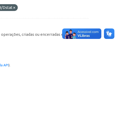
B/Dstat
e operações, criadas ou encerradas em cada
a API
).