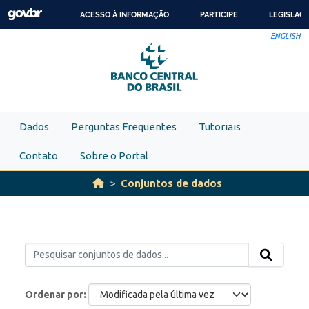
Skip to main content
ACESSO À INFORMAÇÃO
PARTICIPE
LEGISLAÇ
IR
ENGLISH
PARA
O
CONTEÚDO
Dados
Perguntas Frequentes
Tutoriais
Contato
Sobre o Portal
Conjuntos de dados
Ordenar por