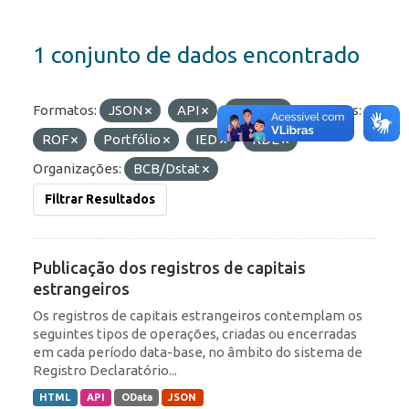
1 conjunto de dados encontrado
Formatos:
JSON
API
OData
Etiquetas:
ROF
Portfólio
IED
RDE
Organizações:
BCB/Dstat
Filtrar Resultados
Publicação dos registros de capitais
estrangeiros
Os registros de capitais estrangeiros contemplam os
seguintes tipos de operações, criadas ou encerradas
em cada período data-base, no âmbito do sistema de
Registro Declaratório...
HTML
API
OData
JSON