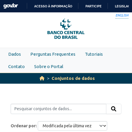
Skip to main content
ACESSO À INFORMAÇÃO
PARTICIPE
LEGISLAÇ
IR
ENGLISH
PARA
O
CONTEÚDO
Dados
Perguntas Frequentes
Tutoriais
Contato
Sobre o Portal
Conjuntos de dados
Ordenar por