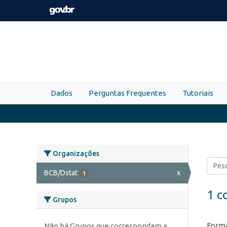
Skip to main content
Dados
Perguntas Frequentes
Tutoriais
Organizações
BCB/Dstat
x
1
1 c
Grupos
Forma
Não há Grupos que correspondam a