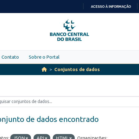
ACESSO À INFORMAÇÃO
IR
PARA
O
CONTEÚDO
Contato
Sobre o Portal
Conjuntos de dados
onjunto de dados encontrado
tos:
JSON
API
HTML
Organizações: