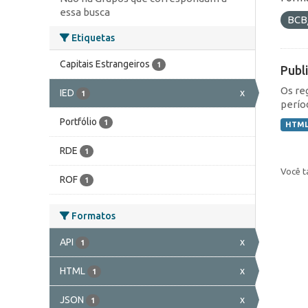
essa busca
BCB
Etiquetas
Capitais Estrangeiros
1
Publ
Os re
IED
x
1
perío
Portfólio
1
HTM
RDE
1
Você t
ROF
1
Formatos
API
x
1
HTML
x
1
JSON
x
1