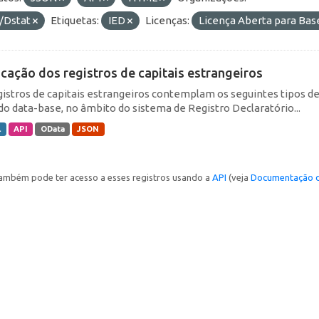
/Dstat
Etiquetas:
IED
Licenças:
Licença Aberta para Ba
icação dos registros de capitais estrangeiros
gistros de capitais estrangeiros contemplam os seguintes tipos d
do data-base, no âmbito do sistema de Registro Declaratório...
L
API
OData
JSON
ambém pode ter acesso a esses registros usando a
API
(veja
Documentação d