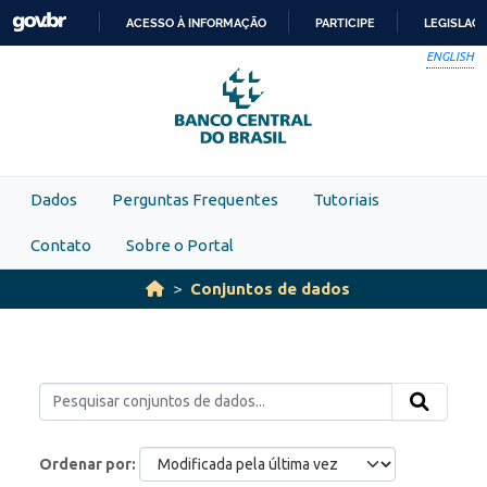
Skip to main content
ACESSO À INFORMAÇÃO
PARTICIPE
LEGISLAÇ
IR
ENGLISH
PARA
O
CONTEÚDO
Dados
Perguntas Frequentes
Tutoriais
Contato
Sobre o Portal
Conjuntos de dados
Ordenar por