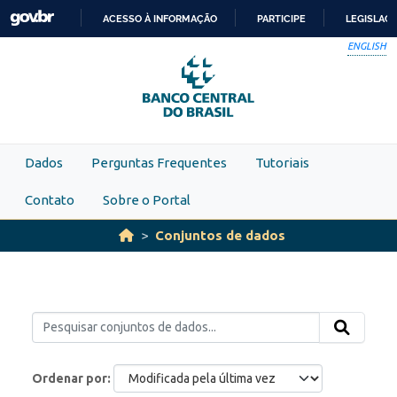
Skip to main content
ACESSO À INFORMAÇÃO
PARTICIPE
LEGISLAÇ
IR
ENGLISH
PARA
O
CONTEÚDO
Dados
Perguntas Frequentes
Tutoriais
Contato
Sobre o Portal
Conjuntos de dados
Ordenar por