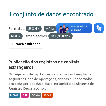
1 conjunto de dados encontrado
Formatos:
JSON
API
Etiquetas:
IED
RDE
Organizações:
BCB/Dstat
Filtrar Resultados
Publicação dos registros de capitais
estrangeiros
Os registros de capitais estrangeiros contemplam os
seguintes tipos de operações, criadas ou encerradas
em cada período data-base, no âmbito do sistema de
Registro Declaratório...
HTML
API
OData
JSON