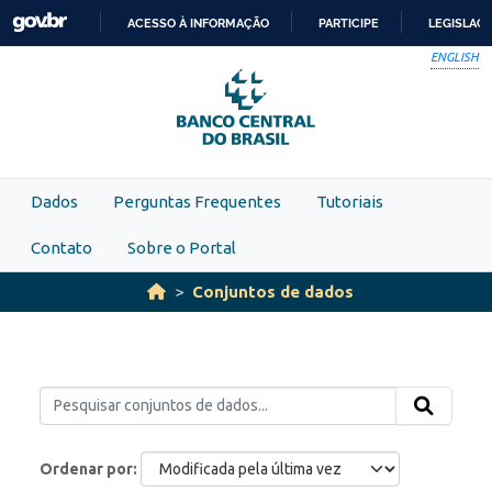
Skip to main content
ACESSO À INFORMAÇÃO
PARTICIPE
LEGISLAÇ
IR
ENGLISH
PARA
O
CONTEÚDO
Dados
Perguntas Frequentes
Tutoriais
Contato
Sobre o Portal
Conjuntos de dados
Ordenar por