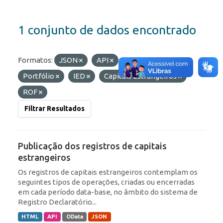
1 conjunto de dados encontrado
Formatos:
JSON
API
Etiquetas:
Portfólio
IED
Capitais Estrangeiros
ROF
Filtrar Resultados
Publicação dos registros de capitais
estrangeiros
Os registros de capitais estrangeiros contemplam os
seguintes tipos de operações, criadas ou encerradas
em cada período data-base, no âmbito do sistema de
Registro Declaratório...
HTML
API
OData
JSON