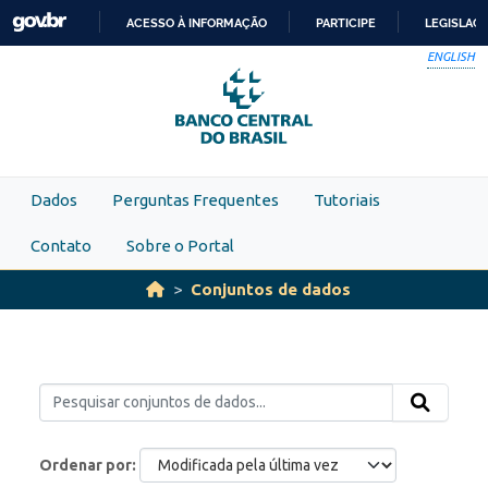
Skip to main content
ACESSO À INFORMAÇÃO
PARTICIPE
LEGISLAÇ
IR
ENGLISH
PARA
O
CONTEÚDO
Dados
Perguntas Frequentes
Tutoriais
Contato
Sobre o Portal
Conjuntos de dados
Ordenar por