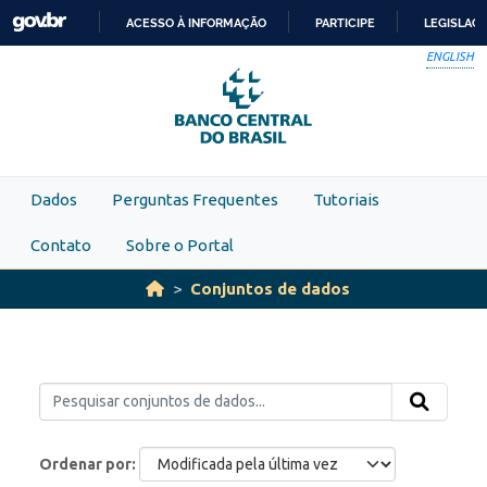
Skip to main content
ACESSO À INFORMAÇÃO
PARTICIPE
LEGISLAÇ
IR
ENGLISH
PARA
O
CONTEÚDO
Dados
Perguntas Frequentes
Tutoriais
Contato
Sobre o Portal
Conjuntos de dados
Ordenar por