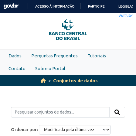
Skip to main content
ACESSO À INFORMAÇÃO
PARTICIPE
LEGISLAÇ
IR
ENGLISH
PARA
O
CONTEÚDO
Dados
Perguntas Frequentes
Tutoriais
Contato
Sobre o Portal
Conjuntos de dados
Ordenar por