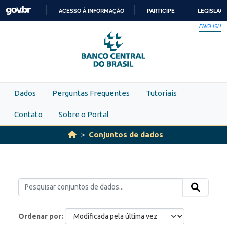
Skip to main content
ACESSO À INFORMAÇÃO
PARTICIPE
LEGISLAÇ
IR
ENGLISH
PARA
O
CONTEÚDO
Dados
Perguntas Frequentes
Tutoriais
Contato
Sobre o Portal
Conjuntos de dados
Ordenar por