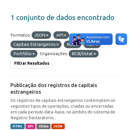
1 conjunto de dados encontrado
Formatos:
JSON
API
Etiquetas:
Capitais Estrangeiros
RDE
ROF
Portfólio
Organizações:
BCB/Dstat
Filtrar Resultados
Publicação dos registros de capitais
estrangeiros
Os registros de capitais estrangeiros contemplam os
seguintes tipos de operações, criadas ou encerradas
em cada período data-base, no âmbito do sistema de
Registro Declaratório...
HTML
API
OData
JSON