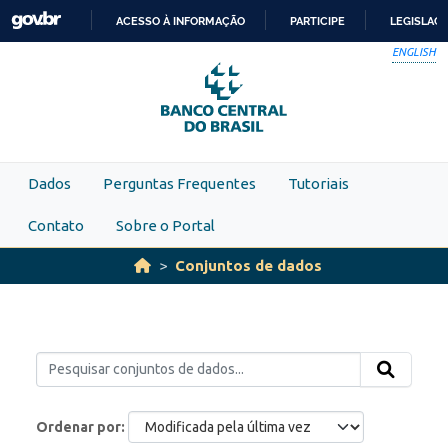
Skip to main content
ACESSO À INFORMAÇÃO
PARTICIPE
LEGISLAÇ
IR
ENGLISH
PARA
O
CONTEÚDO
Dados
Perguntas Frequentes
Tutoriais
Contato
Sobre o Portal
Conjuntos de dados
Ordenar por