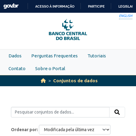
Skip to main content
ACESSO À INFORMAÇÃO
PARTICIPE
LEGISLAÇ
IR
ENGLISH
PARA
O
CONTEÚDO
Dados
Perguntas Frequentes
Tutoriais
Contato
Sobre o Portal
Conjuntos de dados
Ordenar por