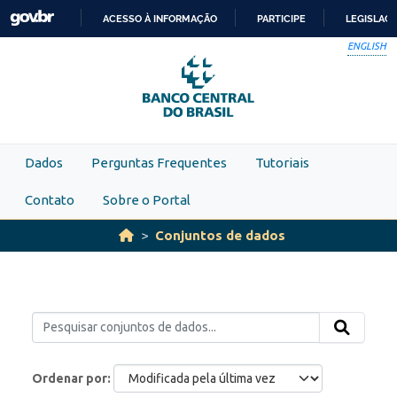
Skip to main content
ACESSO À INFORMAÇÃO
PARTICIPE
LEGISLAÇ
IR
ENGLISH
PARA
O
CONTEÚDO
Dados
Perguntas Frequentes
Tutoriais
Contato
Sobre o Portal
Conjuntos de dados
Ordenar por