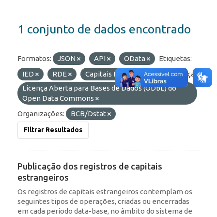
1 conjunto de dados encontrado
Formatos:
JSON
API
OData
Etiquetas:
IED
RDE
Capitais Estrangeiros
Licenças:
Licença Aberta para Bases de Dados (ODbL) do
Open Data Commons
Organizações:
BCB/Dstat
Filtrar Resultados
Publicação dos registros de capitais
estrangeiros
Os registros de capitais estrangeiros contemplam os
seguintes tipos de operações, criadas ou encerradas
em cada período data-base, no âmbito do sistema de