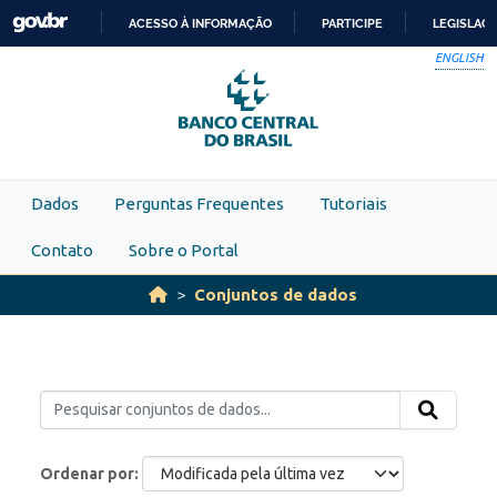
Skip to main content
ACESSO À INFORMAÇÃO
PARTICIPE
LEGISLAÇ
IR
ENGLISH
PARA
O
CONTEÚDO
Dados
Perguntas Frequentes
Tutoriais
Contato
Sobre o Portal
Conjuntos de dados
Ordenar por