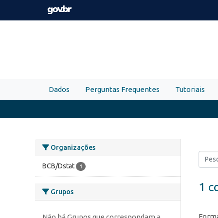
Skip to main content
Dados
Perguntas Frequentes
Tutoriais
Organizações
BCB/Dstat
1
1 c
Grupos
Forma
Não há Grupos que correspondam a