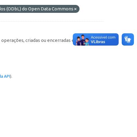
ados (ODbL) do Open Data Commons
e operações, criadas ou encerradas em cada
a API
).