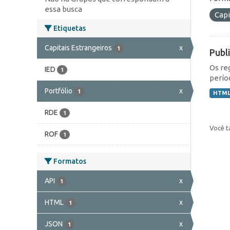
essa busca
Capi
Etiquetas
Capitais Estrangeiros
x
1
Publ
Os re
IED
1
perío
Portfólio
x
1
HTM
RDE
1
Você t
ROF
1
Formatos
API
x
1
HTML
x
1
JSON
x
1