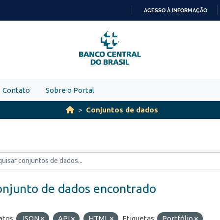
ACESSO À INFORMAÇÃO
IR
PARA
O
CONTEÚDO
Contato
Sobre o Portal
Conjuntos de dados
onjunto de dados encontrado
tos:
JSON
API
HTML
Etiquetas:
Portfólio