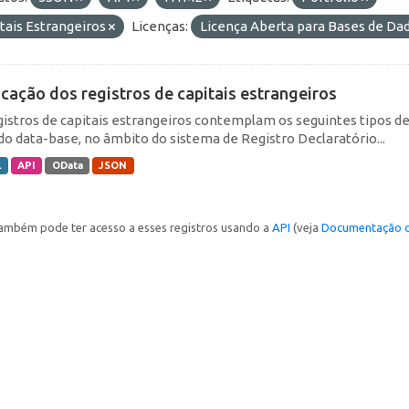
tais Estrangeiros
Licenças:
Licença Aberta para Bases de D
icação dos registros de capitais estrangeiros
gistros de capitais estrangeiros contemplam os seguintes tipos d
do data-base, no âmbito do sistema de Registro Declaratório...
L
API
OData
JSON
ambém pode ter acesso a esses registros usando a
API
(veja
Documentação d