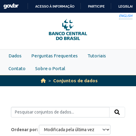
Skip to main content
ACESSO À INFORMAÇÃO
PARTICIPE
LEGISLAÇ
IR
ENGLISH
PARA
O
CONTEÚDO
Dados
Perguntas Frequentes
Tutoriais
Contato
Sobre o Portal
Conjuntos de dados
Ordenar por