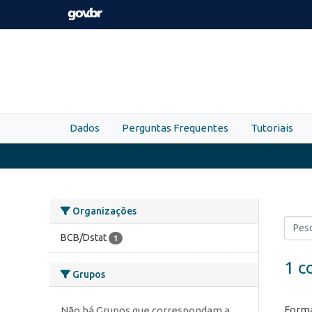
Skip to main content
Dados
Perguntas Frequentes
Tutoriais
Organizações
BCB/Dstat
1
1 c
Grupos
Forma
Não há Grupos que correspondam a