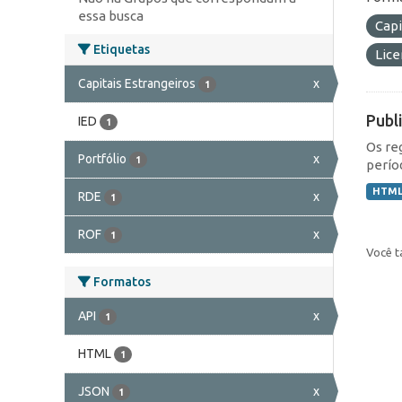
essa busca
Capi
Etiquetas
Lic
Capitais Estrangeiros
x
1
Publ
IED
1
Os re
Portfólio
x
1
perío
HTM
RDE
x
1
ROF
x
1
Você t
Formatos
API
x
1
HTML
1
JSON
x
1