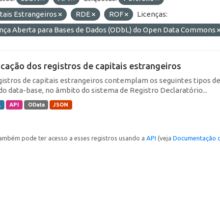
tais Estrangeiros
RDE
ROF
Licenças:
ença Aberta para Bases de Dados (ODbL) do Open Data Commons
icação dos registros de capitais estrangeiros
gistros de capitais estrangeiros contemplam os seguintes tipos d
do data-base, no âmbito do sistema de Registro Declaratório...
L
API
OData
JSON
ambém pode ter acesso a esses registros usando a
API
(veja
Documentação d