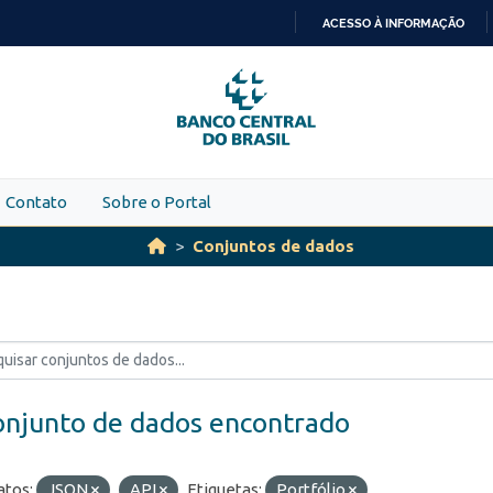
ACESSO À INFORMAÇÃO
IR
PARA
O
CONTEÚDO
Contato
Sobre o Portal
Conjuntos de dados
onjunto de dados encontrado
tos:
JSON
API
Etiquetas:
Portfólio