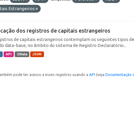
tais Estrangeiros
icação dos registros de capitais estrangeiros
gistros de capitais estrangeiros contemplam os seguintes tipos d
do data-base, no âmbito do sistema de Registro Declaratório...
L
API
OData
JSON
ambém pode ter acesso a esses registros usando a
API
(veja
Documentação d