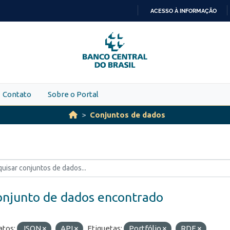
ACESSO À INFORMAÇÃO
IR
PARA
O
CONTEÚDO
Contato
Sobre o Portal
Conjuntos de dados
onjunto de dados encontrado
tos:
JSON
API
Etiquetas:
Portfólio
RDE