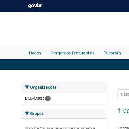
Skip to main content
Dados
Perguntas Frequentes
Tutoriais
Organizações
BCB/Dstat
1
1 c
Grupos
Forma
Não há Grupos que correspondam a