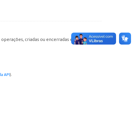
e operações, criadas ou encerradas em cada
a API
).