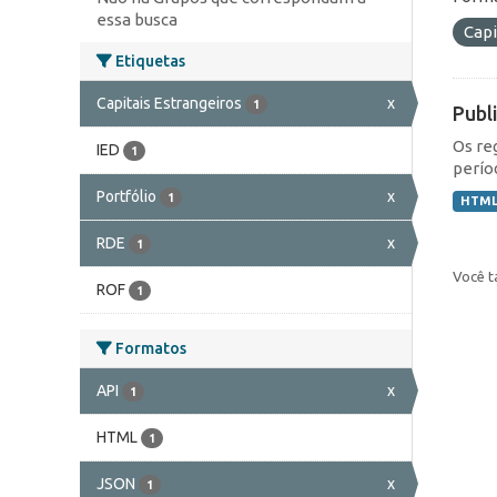
essa busca
Capi
Etiquetas
Capitais Estrangeiros
x
1
Publ
Os re
IED
1
perío
Portfólio
x
1
HTM
RDE
x
1
Você t
ROF
1
Formatos
API
x
1
HTML
1
JSON
x
1