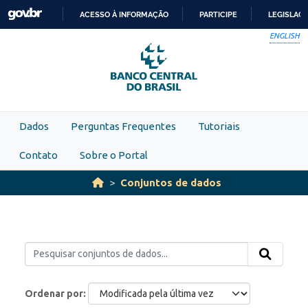
Skip to main content
ACESSO À INFORMAÇÃO
PARTICIPE
LEGISLAÇ
IR
ENGLISH
PARA
O
CONTEÚDO
Dados
Perguntas Frequentes
Tutoriais
Contato
Sobre o Portal
Conjuntos de dados
Ordenar por