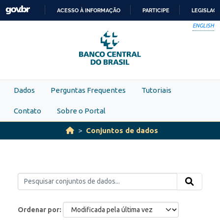
Skip to main content
ACESSO À INFORMAÇÃO
PARTICIPE
LEGISLAÇ
IR
ENGLISH
PARA
O
CONTEÚDO
Dados
Perguntas Frequentes
Tutoriais
Contato
Sobre o Portal
Conjuntos de dados
Ordenar por