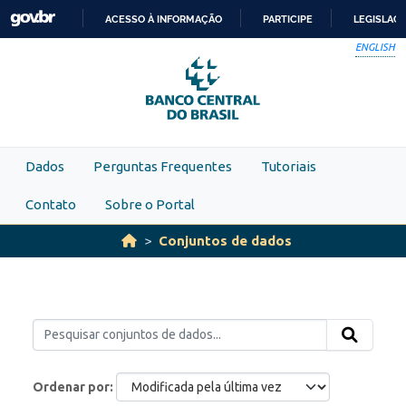
Skip to main content
ACESSO À INFORMAÇÃO
PARTICIPE
LEGISLAÇ
IR
ENGLISH
PARA
O
CONTEÚDO
Dados
Perguntas Frequentes
Tutoriais
Contato
Sobre o Portal
Conjuntos de dados
Ordenar por