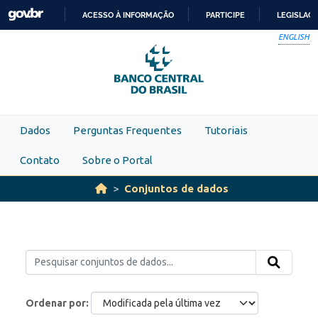
Skip to main content
ACESSO À INFORMAÇÃO
PARTICIPE
LEGISLAÇ
IR
ENGLISH
PARA
O
CONTEÚDO
Dados
Perguntas Frequentes
Tutoriais
Contato
Sobre o Portal
Conjuntos de dados
Ordenar por