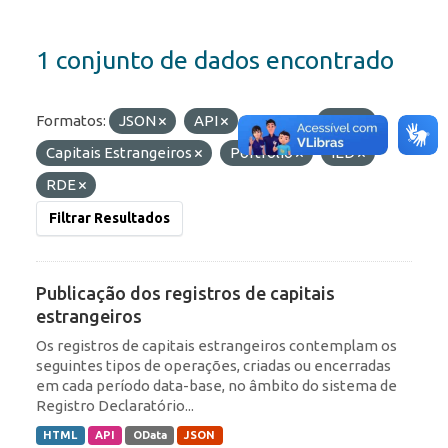
1 conjunto de dados encontrado
Formatos:
JSON
API
Etiquetas:
ROF
Capitais Estrangeiros
Portfólio
IED
RDE
Filtrar Resultados
Publicação dos registros de capitais
estrangeiros
Os registros de capitais estrangeiros contemplam os
seguintes tipos de operações, criadas ou encerradas
em cada período data-base, no âmbito do sistema de
Registro Declaratório...
HTML
API
OData
JSON