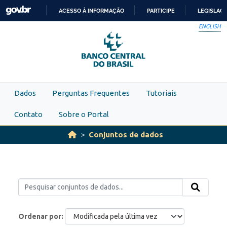
Skip to main content
ACESSO À INFORMAÇÃO
PARTICIPE
LEGISLAÇ
IR
ENGLISH
PARA
O
CONTEÚDO
Dados
Perguntas Frequentes
Tutoriais
Contato
Sobre o Portal
Conjuntos de dados
Ordenar por