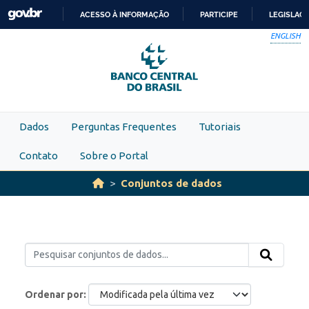
Skip to main content
ACESSO À INFORMAÇÃO
PARTICIPE
LEGISLAÇ
IR
ENGLISH
PARA
O
CONTEÚDO
Dados
Perguntas Frequentes
Tutoriais
Contato
Sobre o Portal
Conjuntos de dados
Ordenar por